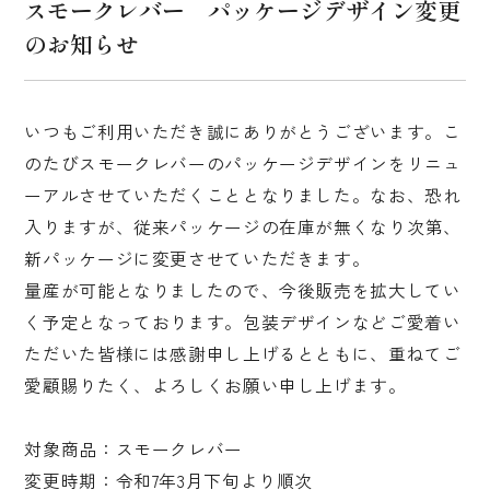
スモークレバー パッケージデザイン変更
販売店舗
のお知らせ
催事イベント出展
いつもご利用いただき誠にありがとうございます。こ
ブランド・製品紹介
のたびスモークレバーのパッケージデザインをリニュ
MATOI 直火式燻製
ーアルさせていただくこととなりました。なお、恐れ
入りますが、従来パッケージの在庫が無くなり次第、
MATOIプレミアム
新パッケージに変更させていただきます。
量産が可能となりましたので、今後販売を拡大してい
無塩せきシリーズ「ナトゥア」
く予定となっております。包装デザインなどご愛着い
ただいた皆様には感謝申し上げるとともに、重ねてご
業務用販売
愛顧賜りたく、よろしくお願い申し上げます。
マイスターセレクション
対象商品：スモークレバー
レシピ紹介
変更時期：令和7年3月下旬より順次