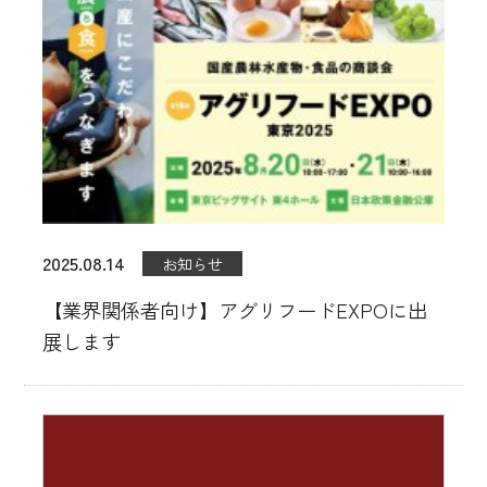
販売店舗
催事イベント出展
ブランド・製品紹介
MATOI 直火式燻製
MATOIプレミアム
2025.08.14
お知らせ
無塩せきシリーズ「ナトゥア」
【業界関係者向け】アグリフードEXPOに出
展します
業務用販売
マイスターセレクション
レシピ紹介